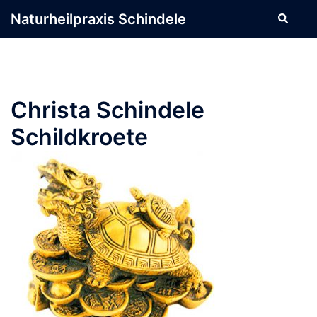
Zum
Naturheilpraxis Schindele
Suche
Inhalt
springen
Christa Schindele
Schildkroete