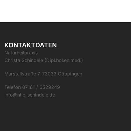
KONTAKTDATEN
Naturheilpraxis
Christa Schindele (Dipl.hol.en.med.)
Marstallstraße 7, 73033 Göppingen
Telefon 07161 / 6529249
info@nhp-schindele.de